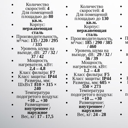
Количество
Количество
скоростей:
4
скоростей:
4
Для помещений
Для помещений
площадью до
80
площадью до
130
кв.м.
кв.м.
Корпус:
Корпус:
нержавеющая
нержавеющая
сталь
сталь
Производительность,
П
Производительность,
м³/час:
135 / 220 / 295
м
м³/час:
185 / 290 / 385
/ 335
/ 460
Уровень шума на
Уровень шума на
выходе, dB:
27 / 32 /
выходе, dB:
29 / 32 /
37 / 42
36 / 39
Мощность
Мощность
нагревателя, кВт:
нагревателя, кВт:
2,4 – 4,8
1.2 – 4.8
Класс фильтра:
F7
Класс фильтра:
F5
Класс защиты:
IP44
Класс защиты:
IP44
Размеры, мм:
Размеры, мм:
605 ×
ШxВxТ
810 × 315 ×
550 × 273
240
Температура
Температура
п
подогретого воздуха:
подогретого воздуха:
+10 ... +30
+10 ... +30
Размещение:
Размещение:
внутреннее /
внутреннее /
наружное
наружное
Вес, кг:
24 - 28
Вес, кг:
17 - 17,5