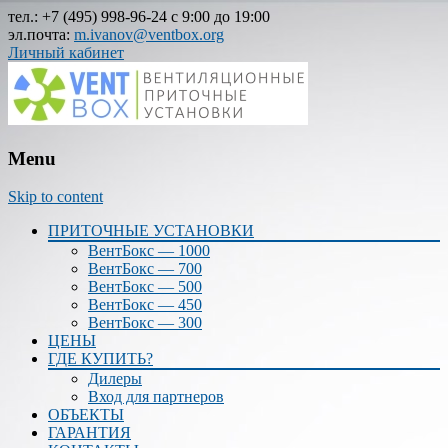
тел.: +7 (495) 998-96-24 c 9:00 до 19:00
эл.почта:
m.ivanov@ventbox.org
Личный кабинет
Menu
Skip to content
ПРИТОЧНЫЕ УСТАНОВКИ
ВентБокс — 1000
ВентБокс — 700
ВентБокс — 500
ВентБокс — 450
ВентБокс — 300
ЦЕНЫ
ГДЕ КУПИТЬ?
Дилеры
Вход для партнеров
ОБЪЕКТЫ
ГАРАНТИЯ